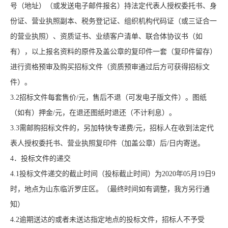
号（地址）（或发送电子邮件报名）持法定代表人授权委托书、身
份证、营业执照副本、税务登记证、组织机构代码证（或三证合一
的营业执照）、资质证书、业绩客户清单、联合体协议书（如
有），以上报名资料的原件及盖公章的复印件一套（复印件留存）
进行资格预审及购买招标文件（资质预审通过后方可获得招标文
件）。
3.2招标文件每套售价/元，售后不退（可发电子版文件）。图纸
（如有）押金/元，在退还图纸时退还（不计利息）。
3.3需邮购招标文件的，另加特快专递费/元，招标人在收到法定代
表人授权委托书、营业执照复印件（加盖公章）后/日内寄送。
4．投标文件的递交
4.1投标文件递交的截止时间（投标截止时间）为20
20
年
05
月
19
日
9
时，地点为山东临沂罗庄区。（最终时间如有调整，我方另行通
知）
4.2逾期送达的或者未送达指定地点的投标文件，招标人不予受