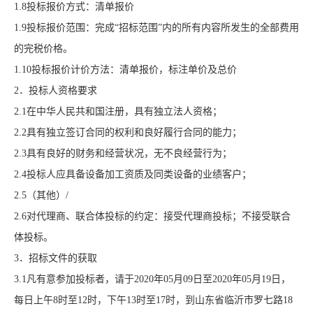
1.8投标报价方式：清单报价
1.9投标报价范围：完成“招标范围”内的所有内容所发生的全部费用
的完税价格。
1.10投标报价计价方法：清单报价，标注单价及总价
2．投标人资格要求
2.1在中华人民共和国注册，具有独立法人资格；
2.2具有独立签订合同的权利和良好履行合同的能力；
2.3具有良好的财务和经营状况，无不良经营行为；
2.4投标人应具备设备加工资质及同类设备的业绩客户；
2.5（其他）/
2.6对代理商、联合体投标的约定：接受代理商投标；不接受联合
体投标。
3．招标文件的获取
3.1凡有意参加投标者，请于20
20
年
05
月
09
日至
20
20
年
05
月
19
日，
每日上午
8时至12时，下午13时至17时，到山东省临沂市罗七路18