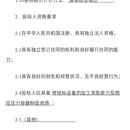
投标报价计价方法：
清单综合报价
1.10
．投标人资格要求
2
.1
在中华人民共和国注册，具有独立法人资格；
2
.2
具有独立签订合同的权利和良好履行合同的能
2
力；
.3
具有良好的财务和
经营
状况
，无不良经营行为
；
2
.4
投标人应具备
预投标设备的加工资质能力及相
2
应压力容器制造资质
；
.5
（其他）
2