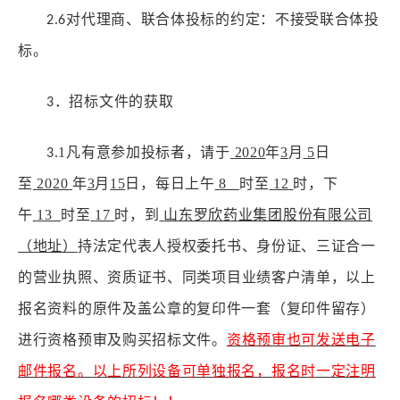
对代理商、联合体投标的约定：不接受联合体投
2.6
标。
．招标文件的获取
3
.1
凡有意参加投标者，请于
2020
年
3
月
5
日
3
至
2020
年
3
月
15
日，每日上午
8
时至
12
时，下
午
13
时至
17
时，到
山东罗欣药业集团股份有限公司
（地址）
持法定代表人授权委托书、身份证、三证合一
的营业执照、资质证书
、同类项目业绩客户清单
，以上
报名资料的原件及盖公章的复印件一套（复印件留存）
进行资格预审及
购买招标文件。
资格预审也可发送电子
邮件报名。
以上所列设备可单独报名，
报名时一定注明