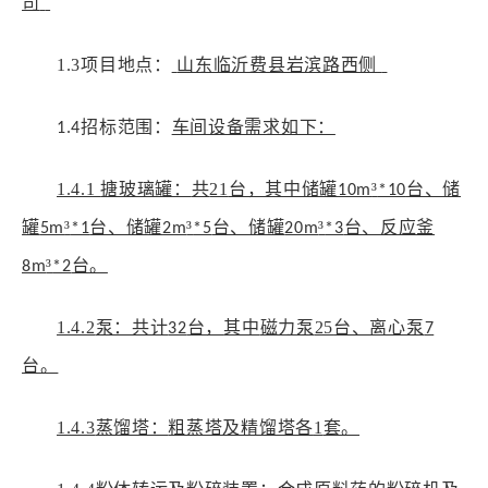
司
1.3
项目地点：
山东临沂费县岩滨路西侧
招标范围：
车间设备需求如下：
1.4
1.4.1
搪玻璃罐：
共
21
台，其中储罐
³
台、储
10m
*10
罐
³
台、储罐
³
台、储罐
³
台、反应釜
5m
*1
2m
*5
20m
*3
³
台。
8m
*2
1.4.2
泵：共计
台，
其中
磁力泵
25
台、离心泵
32
7
台。
1.4.3
蒸馏塔：
粗蒸塔及精馏塔各
1
套。