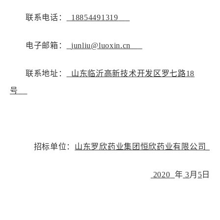
联系电话：
18854491319
电子邮箱：
junliu@luoxin.cn
联系
地址
：
山东临沂高新技术开发区罗七路
18
号
招标
单位：
山东罗欣药业集团恒欣药业有限公司
_
2020
年
3
月
5
日