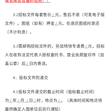
报名哪类设备的招标！！
.2
招标文件每套售价
/
元，售后不退（可发电子版
3
文件）。图纸（如有）
押金
/
元，
在退还图纸时退还
（
不计利息
）
。
3
需邮购招标文件的，另加特快专递费
/
元，招标
3.
人在收到法定代表人授权委托书、营业执照复印件（加
盖公章）后
/
日内寄送。
．投标文件的递交
4
.1
投标文件递交的截止时间（投标截止时间）
4
为
/
年
/
月
/
日
/
时，地点为
/
。
（具体时间和地点待
最终确定入围单位后另行通知）