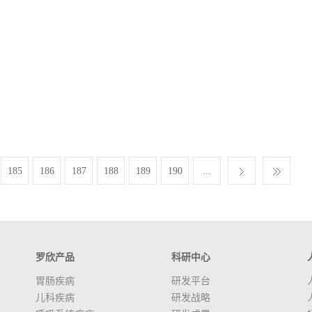
185
186
187
188
189
190
...
罗欣产品
科研中心
胃肠疾病
研发平台
儿科疾病
研发战略