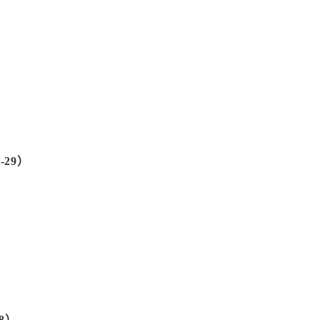
29）
8）