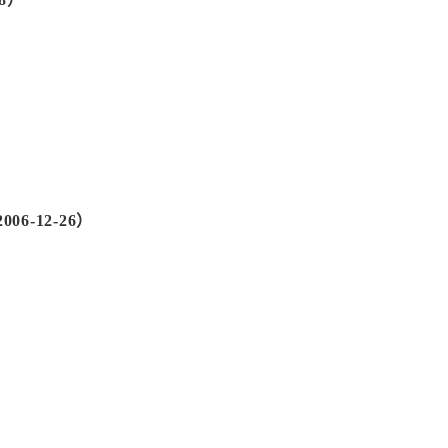
6-12-26）
）